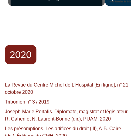
CMH, 2021
de la loi 
(dir.), RF
2020
La Revue du Centre Michel de L'Hospital [En ligne], n° 21,
octobre 2020
Tribonien n° 3 / 2019
Joseph-Marie Portalis. Diplomate, magistrat et législateur,
R. Cahen et N. Laurent-Bonne (dir.), PUAM, 2020
Les présomptions. Les artifices du droit (III), A-B. Caire
(dir.), Éditions du CMH, 2020