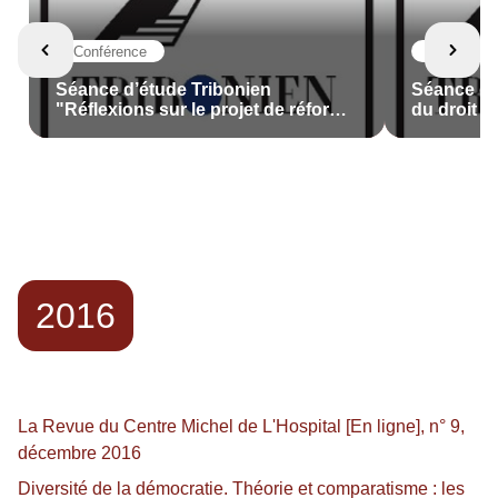
Conférence
Conférenc
Séance d’étude Tribonien
Séance d’é
"Réflexions sur le projet de réforme
du droit c
du droit de la responsabilité civile",
d'une arg
Nicolas Cornu Thenard et Nicolas
l'histoire d
Laurent-Bonne (dir.)
comparé",
et Nicolas
2016
La Revue du Centre Michel de L'Hospital [En ligne], n° 9,
décembre 2016
Diversité de la démocratie. Théorie et comparatisme : les