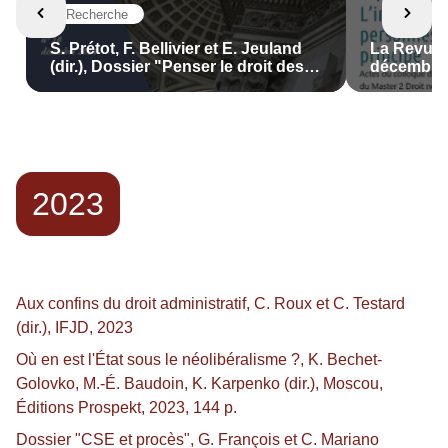
Recherche
S. Prétot, F. Bellivier et E. Jeuland
La Revue d
(dir.), Dossier "Penser le droit des
décembre
majeurs vulnérables", La Revue
Juridique de La Sorbonne, n° 10,
décembre 2024, 134 p.
2023
Aux confins du droit administratif, C. Roux et C. Testard
(dir.), IFJD, 2023
Où en est l'État sous le néolibéralisme ?, K. Bechet-
Golovko, M.-É. Baudoin, K. Karpenko (dir.), Moscou,
Éditions Prospekt, 2023, 144 p.
Dossier "CSE et procès", G. François et C. Mariano