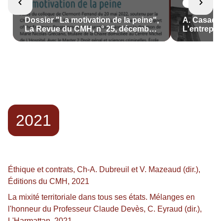
Recherche
Dossier "La motivation de la peine",
A. Casado e
La Revue du CMH, n° 25, décembre
L'entrepri
2022
environne
2022
2021
Éthique et contrats, Ch-A. Dubreuil et V. Mazeaud (dir.),
Éditions du CMH, 2021
La mixité territoriale dans tous ses états. Mélanges en
l'honneur du Professeur Claude Devès, C. Eyraud (dir.),
L'Harmattan, 2021