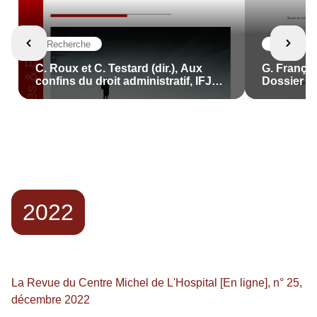
Recherche
Recherche
C. Roux et C. Testard (dir.), Aux
G. Françoi
confins du droit administratif, IFJD,
Dossier : 
2023, 276 p.
Joly Travai
2022
La Revue du Centre Michel de L'Hospital [En ligne], n° 25,
décembre 2022