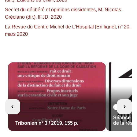
Secret du délibéré et opinions dissidentes, M. Nicolas-
Gréciano (dir.), IFJD, 2020
La Revue du Centre Michel de L'Hospital [En ligne], n° 20,
mars 2020
Conférenc
Séance d'
Tribonien n° 3 / 2019, 155 p.
de la rése
Cornu The
Bonne (dir