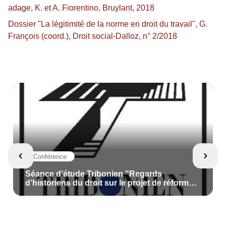
adage, K. et A. Fiorentino, Bruylant, 2018
Dossier "La légitimité de la norme en droit du travail", G.
François (coord.), Droit social-Dalloz, n° 2/2018
Conférence
Séance d’étude Tribonien "Regards
d’historiens du droit sur le projet de réforme
de la Cour de cassation", Nicolas Cornu
Thenard et Nicolas Laurent-Bonne (dir.)