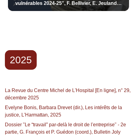
vulnérables 2024-25", F. Bellivier, E. Jeuland,
S. Prétot (dir.), La Revue Juridique de la
Sorbonne, n° 12, 2026
2025
La Revue du Centre Michel de L'Hospital [En ligne], n° 29,
décembre 2025
Evelyne Bonis, Barbara Drevet (dir.), Les intérêts de la
justice, L'Harmattan, 2025
Dossier "Le “travail” par-delà le droit de l'entreprise" - 2e
partie, G. François et P. Guédon (coord.), Bulletin Joly