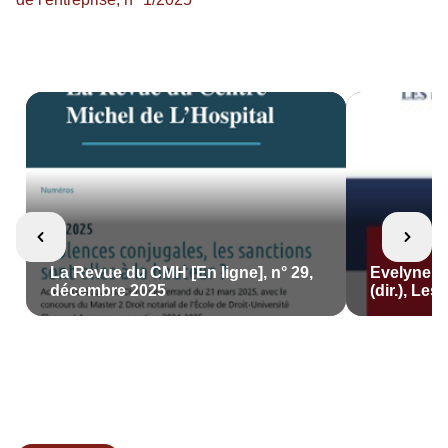
La Revue du CMH [En ligne], n° 29,
Evelyne B
décembre 2025
(dir.), Les 
L'Harmatta