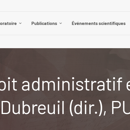
boratoire
Publications
Événements scientifiques
oit administratif
Dubreuil (dir.), P