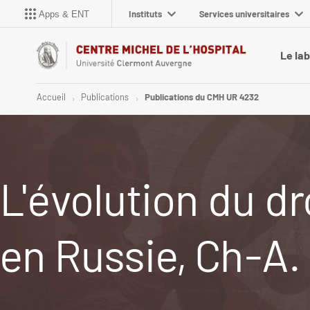
Instituts
Services universitaires
Apps & ENT
Le la
Accueil
Publications
Publications du CMH UR 4232
L'évolution du dr
en Russie, Ch-A. 