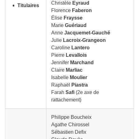
Christèle
Eyraud
Titulaires
Florence
Faberon
Élise
Fraysse
Marie
Guériaud
Anne
Jacquemet-Gauché
Julie
Lacroix-Grangeon
Caroline
Lantero
Pierre
Levallois
Jennifer
Marchand
Claire
Marliac
Isabelle
Moulier
Raphaël
Piastra
Farah
Safi
(2e axe de
rattachement)
Philippe Boucheix
Agathe Chirossel
Sébastien Defix