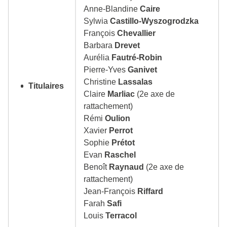
Anne-Blandine
Caire
Sylwia
Castillo-Wyszogrodzka
François
Chevallier
Barbara
Drevet
Aurélia
Fautré-Robin
Pierre-Yves
Ganivet
Christine
Lassalas
Titulaires
Claire
Marliac
(2e axe de
rattachement)
Rémi
Oulion
Xavier
Perrot
Sophie
Prétot
Evan
Raschel
Benoît
Raynaud
(2e axe de
rattachement)
Jean-François
Riffard
Farah
Safi
Louis
Terracol