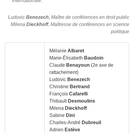
internationale.
Ludovic
Benezech
,
Maître de conférences en
droit public
Milena
Dieckhoff
, Maîtresse de conférences en science
politique
Mélanie
Albaret
Marie-Élisabeth
Baudoin
Claude
Benayoun
(2e axe de
rattachement)
Ludovic
Benezech
Christine
Bertrand
François
Cafarelli
Thibault
Desmoulins
Milena
Dieckhoff
Sabine
Dini
Charles-André
Dubreuil
Adrien
Estève