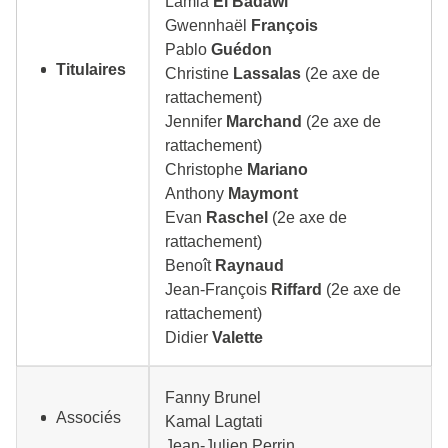
Lamia
El Badawi
Gwennhaël
François
Pablo
Guédon
Titulaires
Christine
Lassalas
(2e axe de
rattachement)
Jennifer
Marchand
(2e axe de
rattachement)
Christophe
Mariano
Anthony
Maymont
Evan
Raschel
(2e axe de
rattachement)
Benoît
Raynaud
Jean-François
Riffard
(2e axe de
rattachement)
Didier
Valette
Fanny Brunel
Associés
Kamal Lagtati
Jean-Julien Perrin