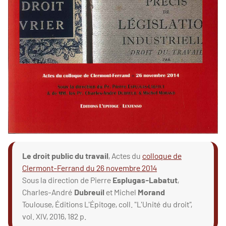
Le droit public du travail
, Actes du
colloque de
Clermont-Ferrand du 26 novembre 2014
Sous la direction de Pierre
Esplugas-Labatut
,
Charles-André
Dubreuil
et Michel
Morand
Toulouse, Éditions L'Épitoge, coll. "L'Unité du droit",
vol. XIV, 2016, 182 p.