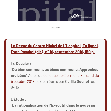
La Revue du Centre Michel de L'Hospital [En ligne],
Evan Raschel (dir.), n° 19, septembre 2019, 150 p.
Le
Dossier
:
"
Du bien commun aux biens communs. Approches
croisées
", Actes du
colloque de Clermont-Ferrand du
5 octobre 2018
, Textes réunis par Cyrille
Dounot
, pp.
6-115
L'
Étude
:
"
La rationalisation de l’Exécutif dans le nouveau
constitutionnalisme des États de l’Afrique noire