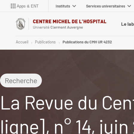
Instituts
Services universitaires
Apps & ENT
Le la
Accueil
Publications
Publications du CMH UR 4232
Recherche
La Revue du Cent
ligne], n° 14, juin