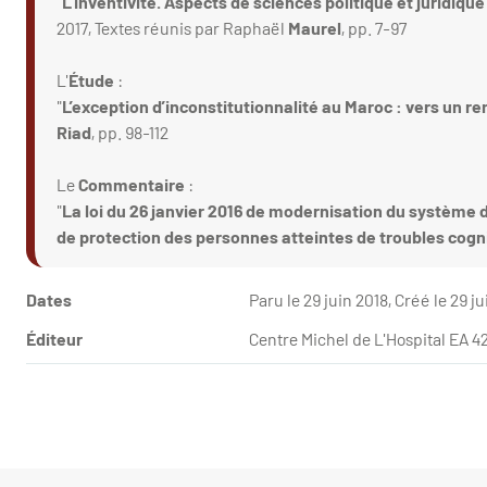
"
L'inventivité. Aspects de sciences politique et juridique
2017, Textes réunis par Raphaël
Maurel
, pp. 7-97
L'
Étude
:
"
L’exception d’inconstitutionnalité au Maroc : vers un r
Riad
, pp. 98-112
Le
Commentaire
:
"
La loi du 26 janvier 2016 de modernisation du système 
de protection des personnes atteintes de troubles cogni
Dates
Paru le 29 juin 2018, Créé le 29 j
Éditeur
Centre Michel de L'Hospital EA 4