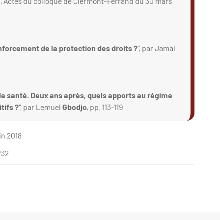
", Actes du colloque de Clermont-Ferrand du 30 mars
enforcement de la protection des droits ?
", par Jamal
de santé. Deux ans après, quels apports au régime
tifs ?
", par Lemuel
Gbodjo
, pp. 113-119
uin 2018
232