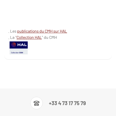
. Les
publications du CMH sur HAL
. La "
Collection HAL
" du CMH
+33 4 73 17 75 79