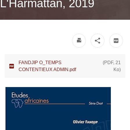
L'Harmattan, 2019
FANDJIP O_TEMPS
(
PDF
,
21
CONTENTIEUX ADMIN.pdf
Ko
)