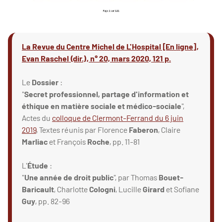
La Revue du Centre Michel de L'Hospital [En ligne],
Evan Raschel (dir.), n° 20, mars 2020, 121 p.
Le
Dossier
:
"
Secret professionnel, partage d'information et
éthique en matière sociale et médico-sociale
",
Actes du
colloque de Clermont-Ferrand du 6 juin
2019
, Textes réunis par Florence
Faberon
, Claire
Marliac
et François
Roche
, pp. 11-81
L'
Étude
:
"
Une année de droit public
", par Thomas
Bouet-
Baricault
, Charlotte
Cologni
, Lucille
Girard
et Sofiane
Guy
, pp. 82-96