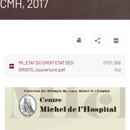
CMH, 2017
M1_ETAT DU DROIT ETAT DES
(
PDF
,
368
DROITS_couverture.pdf
Ko
)