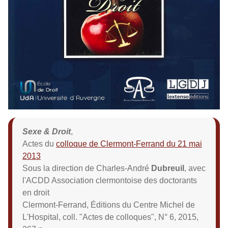
Sexe & Droit
,
Actes du
colloque de Clermont-Ferrand du 21 mai
2013
Sous la direction de Charles-André
Dubreuil
,
avec
l'ACDD Association clermontoise des doctorants
en droit
Clermont-Ferrand, Éditions du Centre Michel de
L'Hospital, coll. "Actes de colloques", N° 6, 2015,