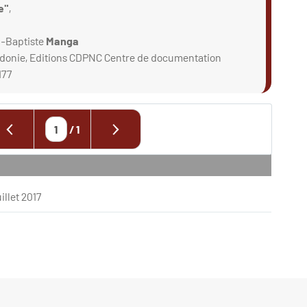
e"
,
n-Baptiste
Manga
édonie, Editions CDPNC Centre de documentation
177
/
1
uillet 2017