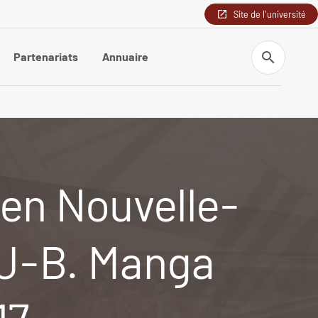
Site de l'université
Recherche
Partenariats
Annuaire
n en Nouvelle-
t J-B. Manga