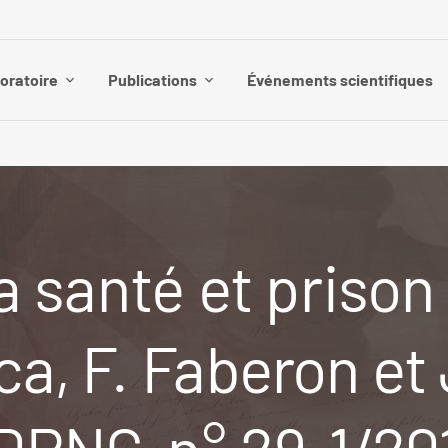
boratoire
Publications
Événements scientifiques
la santé et priso
eca, F. Faberon e