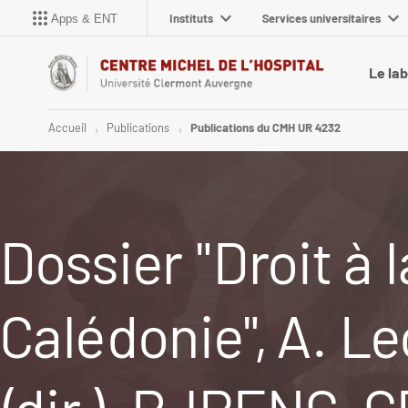
Instituts
Services universitaires
Apps & ENT
Le la
Accueil
Publications
Publications du CMH UR 4232
Dossier "Droit à 
Calédonie", A. L