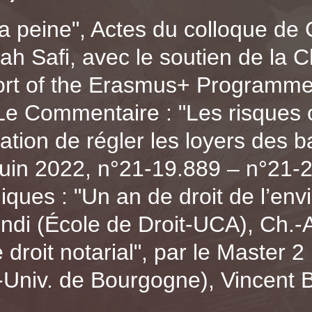
 la peine", Actes du colloque d
rah Safi, avec le soutien de la
ort of the Erasmus+ Programme
 Le Commentaire : "Les risques 
igation de régler les loyers des
juin 2022, n°21-19.889 – n°21-
ques : "Un an de droit de l’env
ndi (École de Droit-UCA), Ch.-An
roit notarial", par le Master 2 
-Univ. de Bourgogne), Vincent B