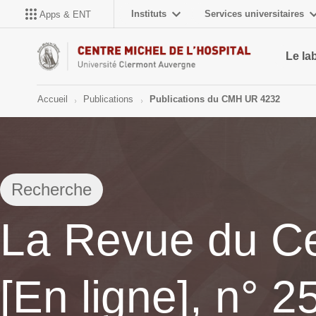
Instituts
Services universitaires
Apps & ENT
Le la
Accueil
Publications
Publications du CMH UR 4232
Recherche
La Revue du Ce
[En ligne], n° 