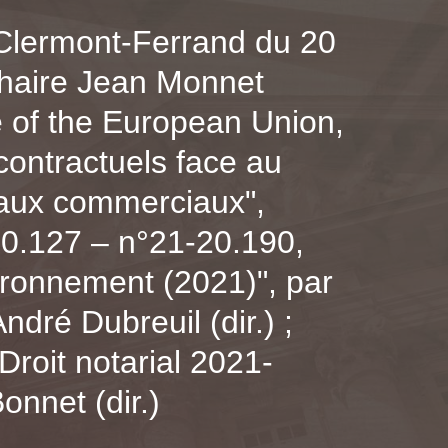
e Clermont-Ferrand du 20
 Chaire Jean Monnet
 of the European Union,
contractuels face au
 baux commerciaux",
20.127 – n°21-20.190,
ironnement (2021)", par
dré Dubreuil (dir.) ;
Droit notarial 2021-
onnet (dir.)