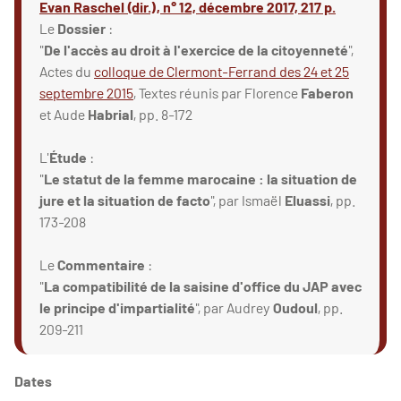
Evan Raschel (dir.), n° 12, décembre 2017, 217 p.
Le
Dossier
:
"
De l'accès au droit à l'exercice de la citoyenneté
",
Actes du
colloque de Clermont-Ferrand des 24 et 25
septembre 2015
, Textes réunis par Florence
Faberon
et Aude
Habrial
, pp. 8-172
L'
Étude
:
"
Le statut de la femme marocaine : la situation de
jure et la situation de facto
", par Ismaël
Eluassi
, pp.
173-208
Le
Commentaire
:
"
La compatibilité de la saisine d'office du JAP avec
le principe d'impartialité
", par Audrey
Oudoul
, pp.
209-211
Dates