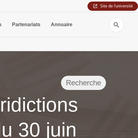
Site de l'université
Recherche
s
Partenariats
Annuaire
Recherche
ridictions
du 30 juin