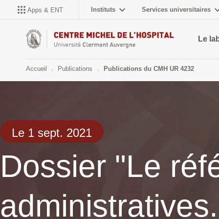
Instituts
Services universitaires
Apps & ENT
Le la
Accueil
Publications
Publications du CMH UR 4232
Le 1 sept. 2021
Dossier "Le réfé
administratives.