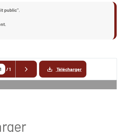
it public"
,
nt
,
/
1
Télécharger
rger