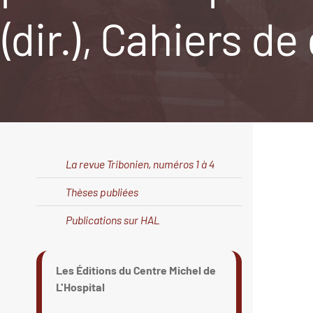
(dir.), Cahiers de
La revue Tribonien, numéros 1 à 4
Thèses publiées
Publications sur HAL
Les Éditions du Centre Michel de
L'Hospital