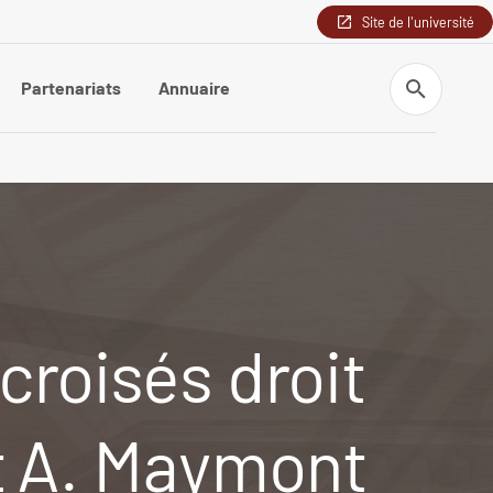
Site de l'université
Recherche
Partenariats
Annuaire
croisés droit
et A. Maymont