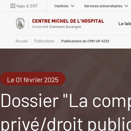
Instituts
Services universitaires
Apps & ENT
Le la
Accueil
Publications
Publications du CMH UR 4232
Le 01 février 2025
Dossier "La comp
privé/droit publ