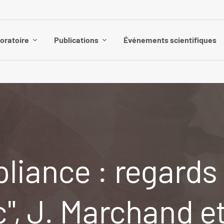
boratoire
Publications
Événements scientifiques
liance : regards 
ic", J. Marchand 