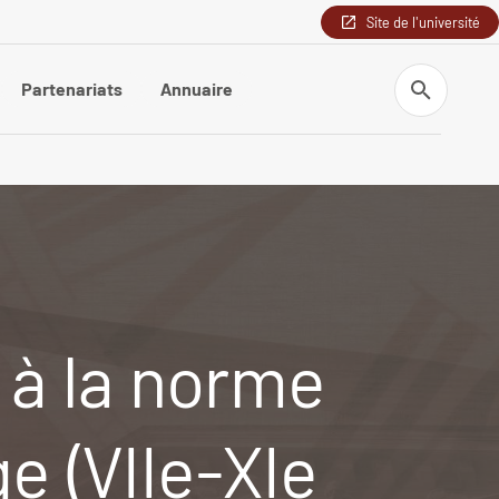
Site de l'université
Recherche
Partenariats
Annuaire
e à la norme
e (VIIe-XIe