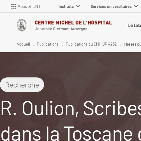
Instituts
Services universitaires
Apps & ENT
Le la
Accueil
Publications
Publications du CMH UR 4232
Thèses pu
Recherche
R. Oulion, Scribe
dans la Toscane 