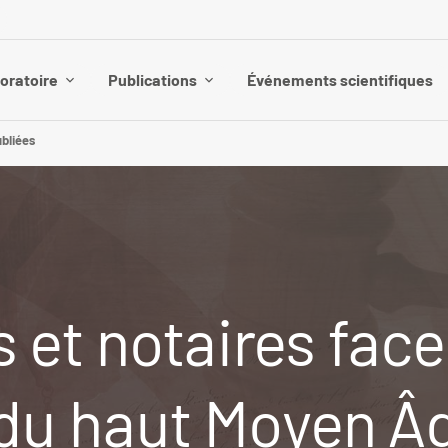
boratoire
Publications
Événements scientifiques
bliées
s et notaires fac
du haut Moyen Âg