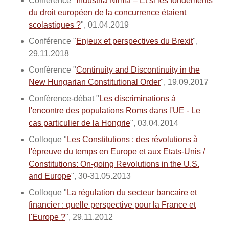
Conférence "
Industria Nimia – Et si les fondements
du droit européen de la concurrence étaient
scolastiques ?
", 01.04.2019
Conférence "
Enjeux et perspectives du Brexit
",
29.11.2018
Conférence "
Continuity and Discontinuity in the
New Hungarian Constitutional Order
", 19.09.2017
Conférence-débat "
Les discriminations à
l'encontre des populations Roms dans l'UE - Le
cas particulier de la Hongrie
", 03.04.2014
Colloque "
Les Constitutions : des révolutions à
l'épreuve du temps en Europe et aux Etats-Unis /
Constitutions: On-going Revolutions in the U.S.
and Europe
", 30-31.05.2013
Colloque "
La régulation du secteur bancaire et
financier : quelle perspective pour la France et
l'Europe ?
", 29.11.2012