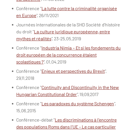
Conférence "
La lutte contre la criminalité organisée
en Europe
", 26/11/2021
Journées internationales de la SHD Société d’histoire
du droit "
La culture juridique européenne, entre
mythes et réalités
", 23-25.05.2019
Conférence "
Industria Nimia – Et si les fondements du
droit européen de la concurrence étaient
scolastiques ?
", 01.04.2019
Conférence "
Enjeux et perspectives du Brexit
",
29.11.2018
Conférence "
Continuity and Discontinuity in the New
Hungarian Constitutional Order
", 19.09.2017
Conférence "
Les paradoxes du système Schengen
",
15.06.2015
Conférence-débat "
Les discriminations à l'encontre
des populations Roms dans l'UE - Le cas particulier