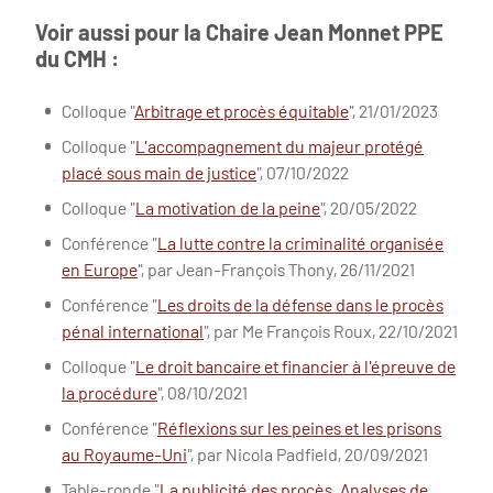
Voir aussi pour la Chaire Jean Monnet PPE
du CMH :
Colloque "
Arbitrage et procès équitable
", 21/01/2023
Colloque "
L'accompagnement du majeur protégé
placé sous main de justice
", 07/10/2022
Colloque "
La motivation de la peine
", 20/05/2022
Conférence "
La lutte contre la criminalité organisée
en Europe
", par Jean-François Thony, 26/11/2021
Conférence "
Les droits de la défense dans le procès
pénal international
", par Me François Roux, 22/10/2021
Colloque "
Le droit bancaire et financier à l'épreuve de
la procédure
", 08/10/2021
Conférence "
Réflexions sur les peines et les prisons
au Royaume-Uni
", par Nicola Padfield, 20/09/2021
Table-ronde "
La publicité des procès. Analyses de