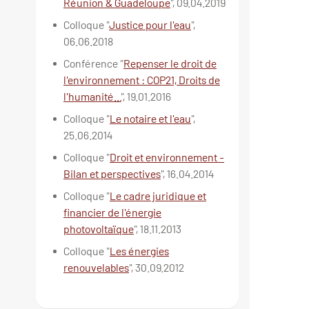
Réunion & Guadeloupe
", 09.04.2019
Colloque "
Justice pour l'eau
",
06.06.2018
Conférence "
Repenser le droit de
l'environnement : COP21, Droits de
l'humanité...
", 19.01.2016
Colloque "
Le notaire et l'eau
",
25.06.2014
Colloque "
Droit et environnement -
Bilan et perspectives
", 16.04.2014
Colloque "
Le cadre juridique et
financier de l'énergie
photovoltaïque
", 18.11.2013
Colloque "
Les énergies
renouvelables
", 30.09.2012