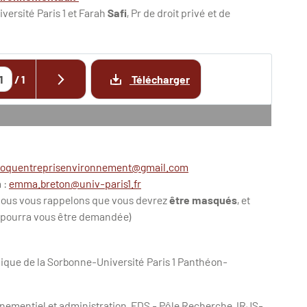
iversité Paris 1 et Farah
Safi
, Pr de droit privé et de
/
1
Télécharger
loquentreprisenvironnement@gmail.com
n
:
emma.breton@univ-paris1.fr
ous vous rappelons que vous devrez
être masqués
, et
pourra vous être demandée)
dique de la Sorbonne-Université Paris 1 Panthéon-
ementiel et administration, EDS - Pôle Recherche, IRJS-