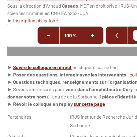
Sous la direction d'Arnaud
Casado
, MCF en droit privé, IRJS-Un
sciences criminelles, CMH EA 4232-UCA
►
Inscription obligatoire
100 %
►
Suivre le colloque en direct
en cliquant sur ce lien
►
Poser des questions, interagir avec les intervenants
:
col
►
Questions techniques, renseignements sur l'organisatio
► Si vous êtes inscrits pour
venir dans l'amphithéâtre Oury,
n
donner votre nom
à l'entrée de la Sorbonne (1
pièce d'identité
►
Revoir le colloque en replay
sur cette page
Partenaires :
IRJS Institut de Recherche Juri
Sorbonne
Contact :
Chargée de communication, évén