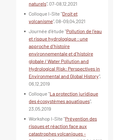
naturels
", 07-08.12.2021
Colloque I-Site "
Droit et
volcanisme
", 08-09.04.2021
Journée d'étude "
Pollution de l'eau
et risque hydrologique : une
approche d'histoire
environnementale et d'histoire
globale / Water Pollution and
Hydrological Risk: Perspectives in
Environmental and Global History
",
06.12.2019
Colloque "
La protection juridique
des écosystèmes aquatiques
",
23.05.2019
Workshop I-Site "
Prévention des
risques et réaction face aux
catastrophes volcaniques -