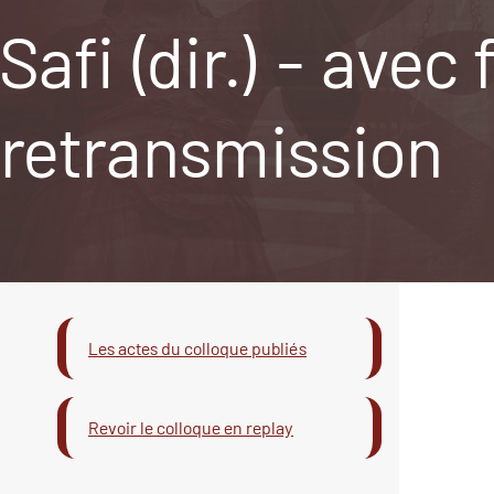
Safi (dir.) - avec
retransmission
Les actes du colloque publiés
Revoir le colloque en replay