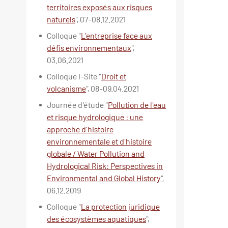
territoires exposés aux risques
naturels
", 07-08.12.2021
Colloque "
L'entreprise face aux
défis environnementaux
",
03.06.2021
Colloque I-Site "
Droit et
volcanisme
", 08-09.04.2021
Journée d'étude "
Pollution de l'eau
et risque hydrologique : une
approche d'histoire
environnementale et d'histoire
globale / Water Pollution and
Hydrological Risk: Perspectives in
Environmental and Global History
",
06.12.2019
Colloque "
La protection juridique
des écosystèmes aquatiques
",