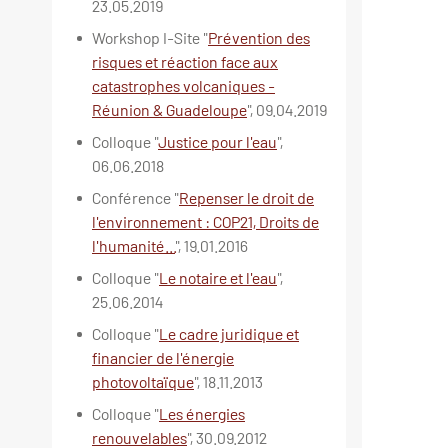
23.05.2019
Workshop I-Site "
Prévention des
risques et réaction face aux
catastrophes volcaniques -
Réunion & Guadeloupe
", 09.04.2019
Colloque "
Justice pour l'eau
",
06.06.2018
Conférence "
Repenser le droit de
l'environnement : COP21, Droits de
l'humanité...
", 19.01.2016
Colloque "
Le notaire et l'eau
",
25.06.2014
Colloque "
Le cadre juridique et
financier de l'énergie
photovoltaïque
", 18.11.2013
Colloque "
Les énergies
renouvelables
", 30.09.2012