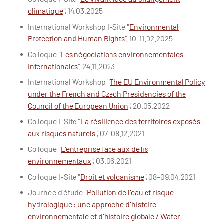
climatique
", 14.03.2025
International Workshop I-Site "
Environmental
Protection and Human Rights
", 10-11.02.2025
Colloque "
Les négociations environnementales
internationales
", 24.11.2023
International Workshop "
The EU Environmental Policy
under the French and Czech Presidencies of the
Council of the European Union
", 20.05.2022
Colloque I-Site "
La résilience des territoires exposés
aux risques naturels
", 07-08.12.2021
Colloque "
L'entreprise face aux défis
environnementaux
", 03.06.2021
Colloque I-Site "
Droit et volcanisme
", 08-09.04.2021
Journée d'étude "
Pollution de l'eau et risque
hydrologique : une approche d'histoire
environnementale et d'histoire globale / Water