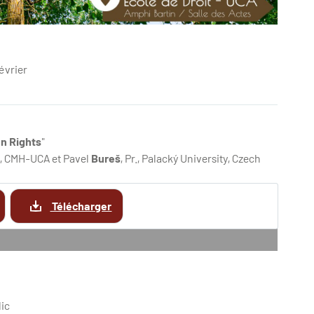
évrier
n Rights
"
ic, CMH-UCA et Pavel
Bureš
, Pr.,
Palacký
University, Czech
Télécharger
lic