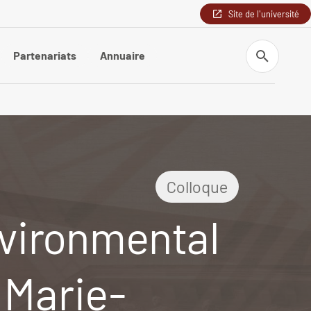
Site de l'université
Recherche
Partenariats
Annuaire
Colloque
nvironmental
 Marie-