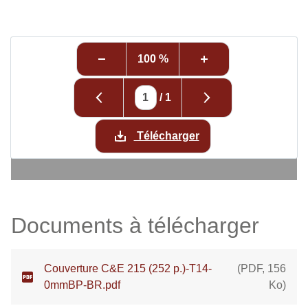
100 %
/
1
Télécharger
Documents à télécharger
Couverture C&E 215 (252 p.)-T14-
(
PDF
,
156
0mmBP-BR.pdf
Ko
)