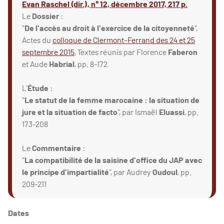
Evan Raschel (dir.), n° 12, décembre 2017, 217 p.
Le
Dossier
:
"
De l'accès au droit à l'exercice de la citoyenneté
",
Actes du
colloque de Clermont-Ferrand des 24 et 25
septembre 2015
, Textes réunis par Florence
Faberon
et Aude
Habrial
, pp. 8-172
L'
Étude
:
"
Le statut de la femme marocaine : la situation de
jure et la situation de facto
", par Ismaël
Eluassi
, pp.
173-208
Le
Commentaire
:
"
La compatibilité de la saisine d'office du JAP avec
le principe d'impartialité
", par Audrey
Oudoul
, pp.
209-211
Dates