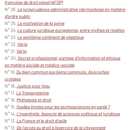
française de droit pénal (AFDP)
N° 26.
La jurisprudence administrative clermontoise en matière
d'ordre public
N° 25.
La motivation de la peine
N° 24.
La culture juridique européenne, entre mythes et réalités
N° 23.
Le septième continent de plastique
N° 22.
Varia
N° 21.
Varia
N° 20.
Secret professionnel, partage d'information et éthique
en matière sociale et médico-sociale
N° 19.
Du bien commun aux biens communs. Approches
croisées
N° 18.
Justice pour l'eau
N° 17.
La Transsystémie
N° 16.
Mythologie et droit
N° 15.
Quelles limites pour les technosciences en santé ?
N° 14.
L'inventivité. Aspects de sciences politique et juridique
N° 13.
La France et le droit d'asile
N° 12.
De l'accès au droit à l'exercice de la citoyenneté