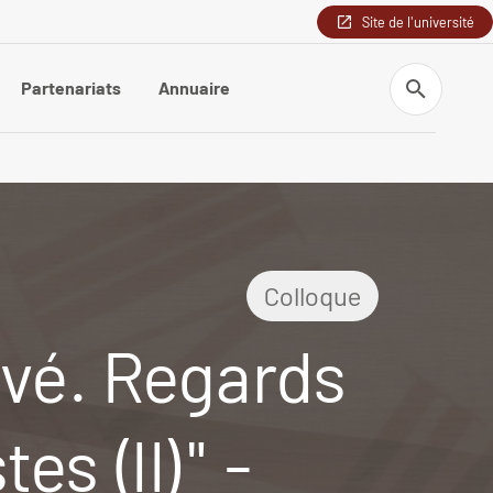
Site de l'université
Recherche
Partenariats
Annuaire
Colloque
ivé. Regards
es (II)" -