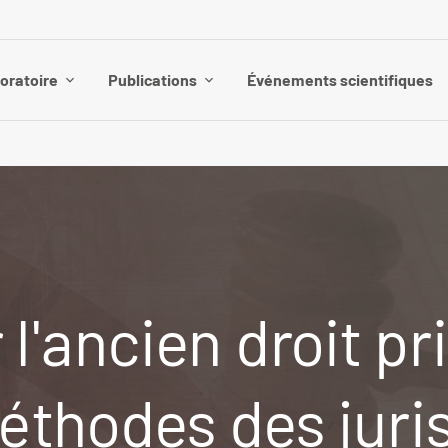
boratoire
Publications
Événements scientifiques
l'ancien droit pr
éthodes des jurist