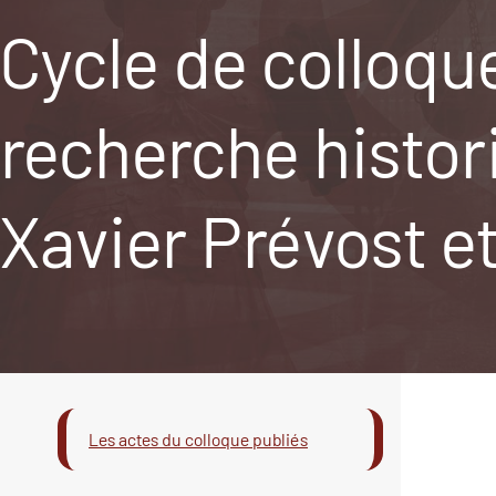
Cycle de colloque
recherche histor
Xavier Prévost e
Les actes du colloque publiés