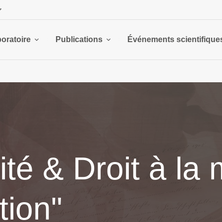
boratoire
Publications
Événements scientifique
té & Droit à la 
tion"