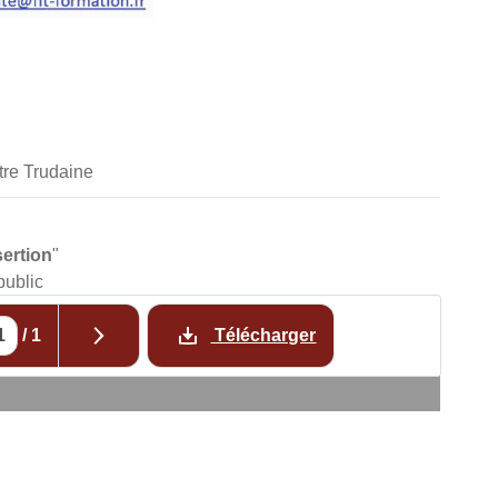
tre Trudaine
sertion
"
public
/
1
Télécharger