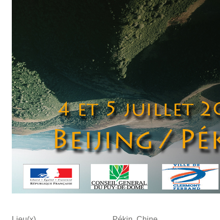
Lieu(x)
Pékin, Chine