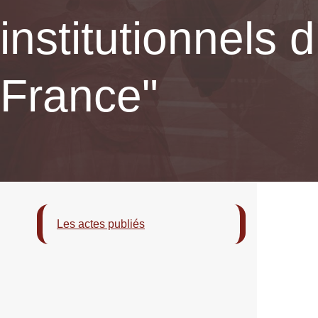
institutionnels
France"
Les actes publiés