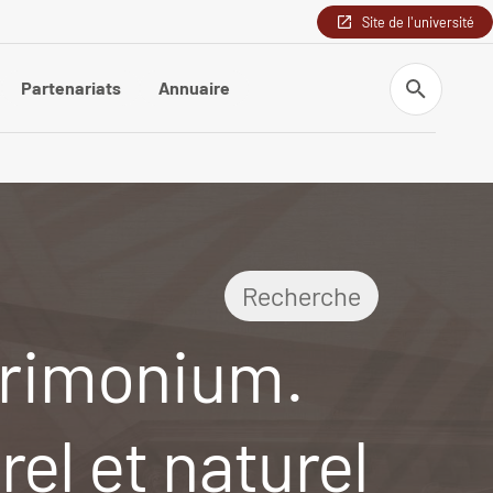
Site de l'université
Recherche
Partenariats
Annuaire
Recherche
trimonium.
el et naturel