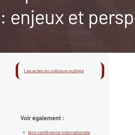
: enjeux et persp
Les actes du colloque publiés
Voir également :
1ère conférence internationale