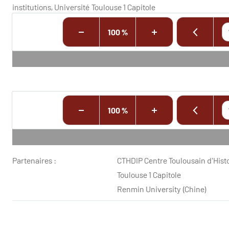
institutions, Université Toulouse 1 Capitole
100 %
100 %
Partenaires :
CTHDIP Centre Toulousain d'Histo
Toulouse 1 Capitole
Renmin University (Chine)