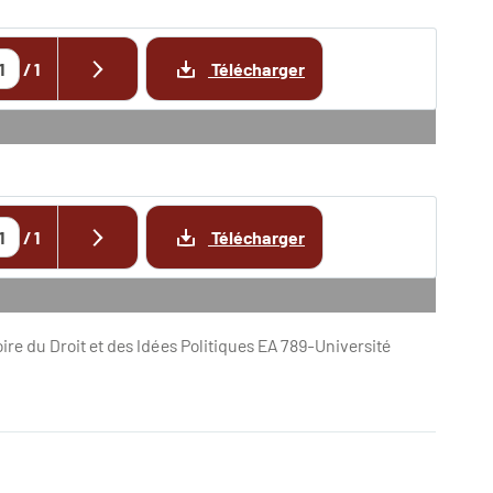
/
1
Télécharger
/
1
Télécharger
ire du Droit et des Idées Politiques EA 789-Université