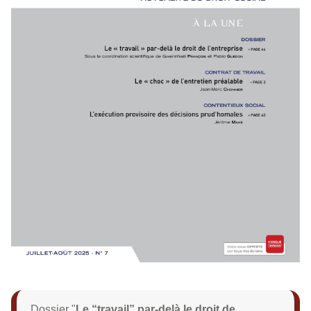
Dossier "
Le “travail” par-delà le droit de