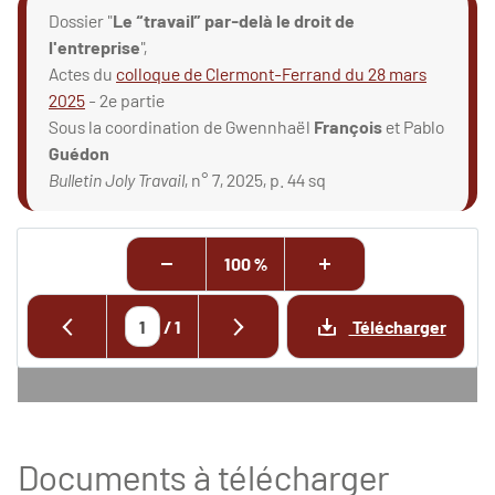
Dossier "
Le “travail” par-delà le droit de
l'entreprise
",
Actes du
colloque de Clermont-Ferrand du 28 mars
2025
- 2e partie
Sous la coordination de Gwennhaël
François
et Pablo
Guédon
Bulletin Joly Travail
, n° 7, 2025, p. 44 sq
100 %
/
1
Télécharger
Documents à télécharger