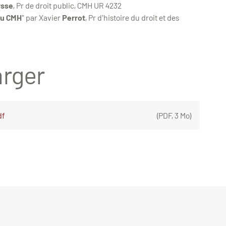
ysse
, Pr de droit public, CMH UR 4232
du CMH
"
par Xavier
Perrot
, Pr d'histoire du droit et des
rger
df
(
PDF
,
3 Mo
)