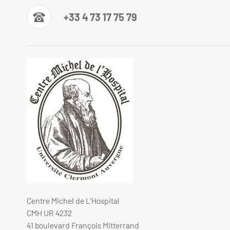
+33 4 73 17 75 79
Centre Michel de L'Hospital
CMH UR 4232
41 boulevard François Mitterrand