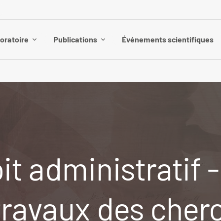
boratoire
Publications
Événements scientifiques
t administratif -
travaux des cher