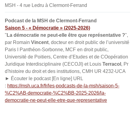
MSH - 4 rue Ledru à Clermont-Ferrand
Podcast de la MSH de Clermont-Ferrand
Saison 5 - « Démocratie » (2025-2026)
"
La démocratie ne peut-elle être que représentative ?
",
par Romain
Vincent
, docteur en droit public de l’université
Paris I Panthéon-Sorbonne, MCF en droit public,
Université de Poitiers, Centre d’Etudes et de COopération
Juridique Interdisciplinaire (CECOJI) et Louis
Terracol
, Pr
d'histoire du droit et des institutions, CMH UR 4232-UCA
► Écouter le podcast [En ligne] URL
:
https://msh.uca.fr/fr/les-podcasts-de-la-msh/saison-5-
%C2%AB-democratie-%C2%BB-2025-2026/la-
democratie-ne-peut-elle-etre-que-representative