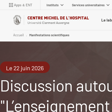
Instituts
Services universitaires
Apps & ENT
Le la
Accueil
Manifestations scientifiques
Le 22 juin 2026
Discussion autou
"L’enseignement