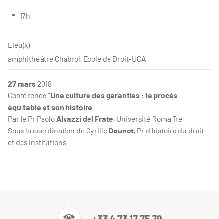
17h
Lieu(x)
amphithéâtre Chabrol, Ecole de Droit-UCA
27 mars
2018
Conférence "
Une culture des garanties : le procès
équitable et son histoire
"
Par le Pr Paolo
Alvazzi del Frate
, Université Roma Tre
Sous la coordination de Cyrille
Dounot
, Pr d'histoire du droit
et des institutions
+33 4 73 17 75 79