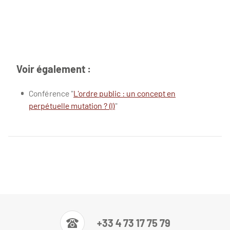
Voir également :
Conférence "
L'ordre public : un concept en
perpétuelle mutation ? (I)
"
+33 4 73 17 75 79