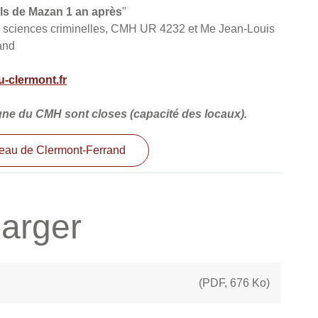
ls de Mazan 1 an après
"
 de sciences criminelles, CMH UR 4232 et Me Jean-Louis
and
-clermont.fr
igne du CMH sont closes (capacité des locaux).
reau de Clermont-Ferrand
arger
(
PDF
,
676 Ko
)