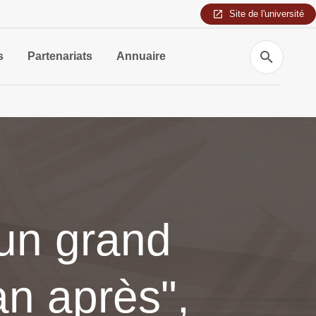
Site de l'université
Recherche
s
Partenariats
Annuaire
un grand
an après",