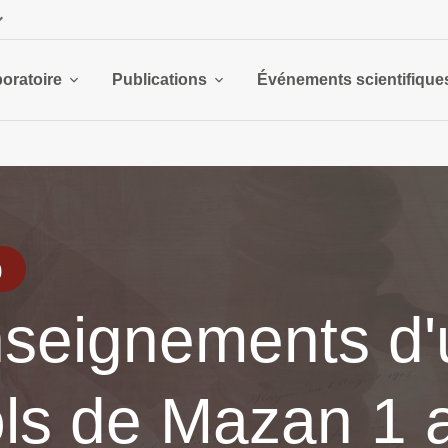
boratoire
Publications
Événements scientifique
0
seignements d'
ols de Mazan 1 