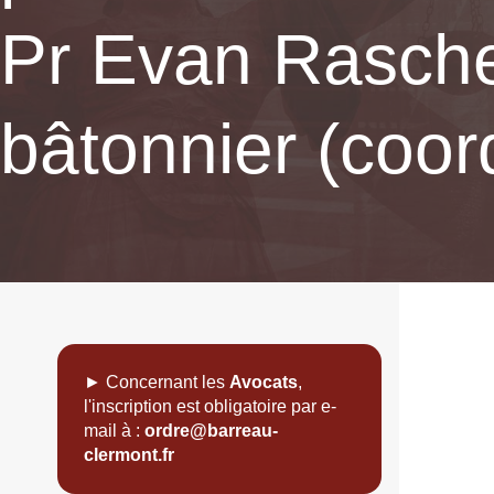
Pr Evan Raschel
bâtonnier (coor
► Concernant les
Avocats
,
l'inscription est obligatoire par e-
mail à :
ordre@barreau-
clermont.fr