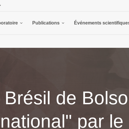
boratoire
Publications
Événements scientifique
Brésil de Bolso
ernational" par l