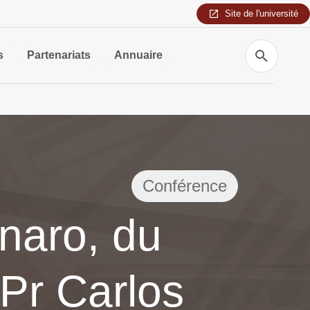
Site de l'université
Recherche
s
Partenariats
Annuaire
Conférence
naro, du
e Pr Carlos