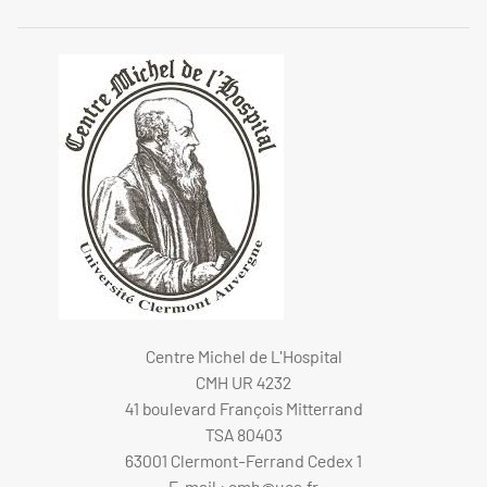
Centre Michel de L'Hospital
CMH UR 4232
41 boulevard François Mitterrand
TSA 80403
63001 Clermont-Ferrand Cedex 1
E-mail :
cmh@uca.fr