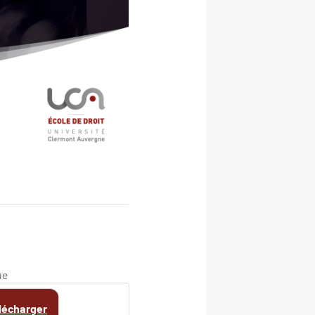
ue
lécharger