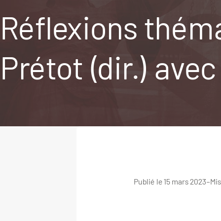
Réflexions théma
Prétot (dir.) ave
Publié le 15 mars 2023
–
Mis