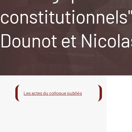
constitutionnels"
Dounot et Nicola
Les actes du colloque publiés