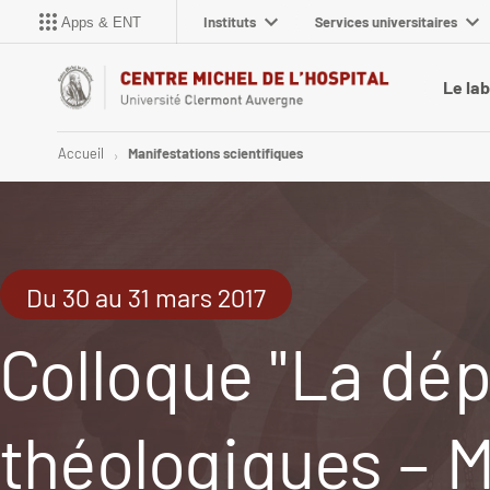
Instituts
Services universitaires
Apps & ENT
Le la
Accueil
Manifestations scientifiques
Du 30 au 31 mars 2017
Colloque "La dép
théologiques – 