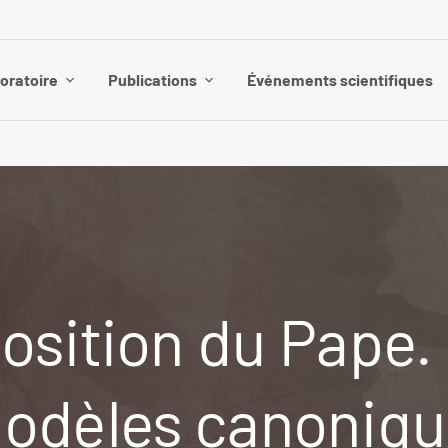
boratoire
Publications
Événements scientifiques
osition du Pape.
Modèles canoniqu