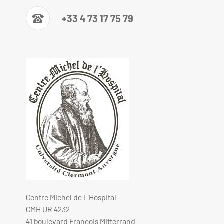
+33 4 73 17 75 79
Centre Michel de L'Hospital
CMH UR 4232
41 boulevard François Mitterrand