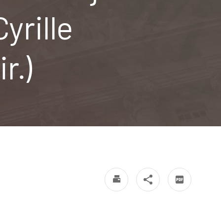
yrille
r.)