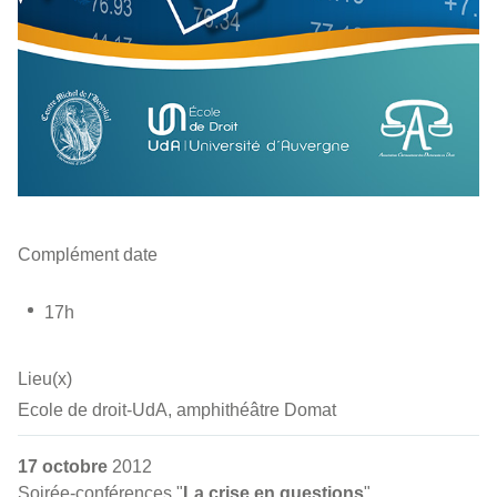
Complément date
17h
Lieu(x)
Ecole de droit-UdA, amphithéâtre Domat
17 octobre
2012
Soirée-conférences "
La crise en questions
"