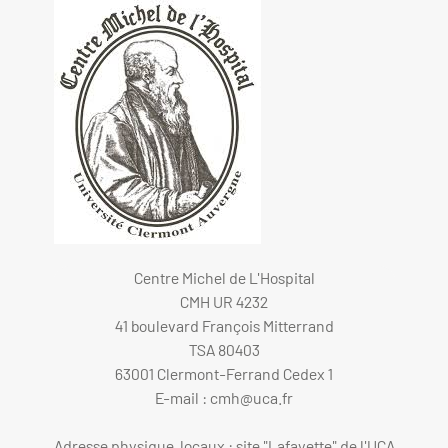
Centre Michel de L'Hospital
CMH UR 4232
41 boulevard François Mitterrand
TSA 80403
63001 Clermont-Ferrand Cedex 1
E-mail :
cmh@uca.fr
Adresse physique, locaux : site "Lafayette" de l'UCA