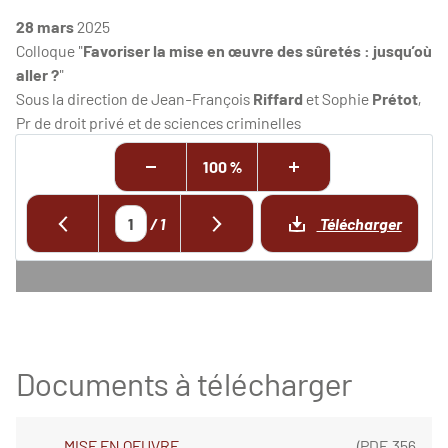
28 mars
2025
Colloque "
Favoriser la mise en œuvre des sûretés : jusqu’où
aller ?
"
Sous la direction de Jean-François
Riffard
et Sophie
Prétot
,
Pr de droit privé et de sciences criminelles
100 %
/
1
Télécharger
Documents à télécharger
MISE EN OEUVRE
(
PDF
,
356