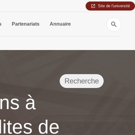
Site de l'université
Recherche
s
Partenariats
Annuaire
Recherche
ns à
dites de