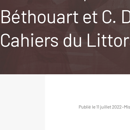
Béthouart et C. D
Cahiers du Littor
Publié le 11 juillet 2022
–
Mis