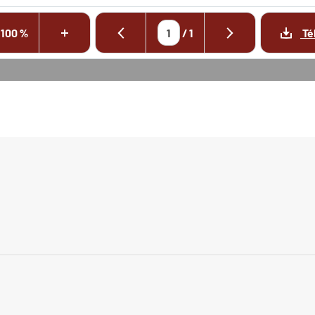
100 %
/
1
Té