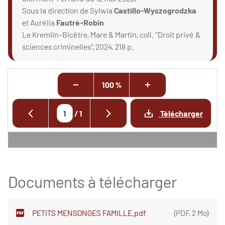
Sous la direction de Sylwia
Castillo-Wyszogrodzka
et Aurélia
Fautré-Robin
Le Kremlin-Bicêtre, Mare & Martin, coll. "Droit privé &
sciences criminelles", 2024, 218 p.
100 %
/
1
Télécharger
Documents à télécharger
PETITS MENSONGES FAMILLE.pdf
(
PDF
,
2 Mo
)