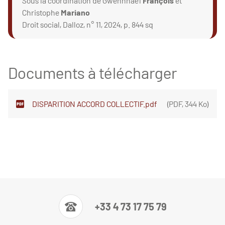
Sous la coordination de Gwennhaël
François
et
Christophe
Mariano
Droit social, Dalloz, n° 11, 2024, p. 844 sq
Documents à télécharger
DISPARITION ACCORD COLLECTIF.pdf
(
PDF
,
344 Ko
)
+33 4 73 17 75 79