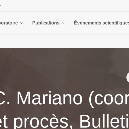
boratoire
Publications
Événements scientifique
C. Mariano (coor
t procès, Bullet