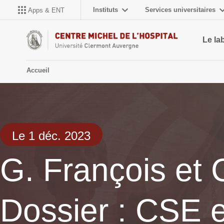
Instituts
Services universitaires
Apps & ENT
Le la
Accueil
Le 1 déc. 2023
G. François et 
Dossier : CSE e